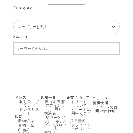
Category
Search
ドレス
店舗一覧
企業について
ニュース
取り扱いブ
青山本店(旧
トリートに
提携会場
ランド
アディショ
ついて
PRESSへのお
ン店)
ドレスリス
トリート20
問い合わせ
ト
横浜店
周年カタロ
和装
グ
ザ マーク グ
着物紹介
採用情報
ランド ホテル
ドレスサロン
着物一覧
プライバシ
店
ーポリシー
白無垢
長野店