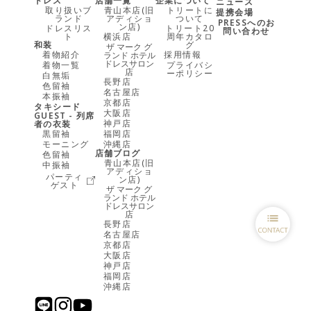
ドレス
店舗一覧
企業について
ニュース
取り扱いブ
青山本店(旧
トリートに
提携会場
ランド
アディショ
ついて
PRESSへのお
ン店)
ドレスリス
トリート20
問い合わせ
ト
横浜店
周年カタロ
和装
グ
ザ マーク グ
着物紹介
採用情報
ランド ホテル
ドレスサロン
着物一覧
プライバシ
店
ーポリシー
白無垢
長野店
色留袖
名古屋店
本振袖
京都店
タキシード
大阪店
GUEST - 列席
神戸店
者の衣装
黒留袖
福岡店
モーニング
沖縄店
店舗ブログ
色留袖
青山本店(旧
中振袖
アディショ
パーティ
ン店)
ゲスト
ザ マーク グ
ランド ホテル
ドレスサロン
店
長野店
名古屋店
京都店
大阪店
神戸店
福岡店
沖縄店