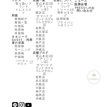
ドレス
店舗一覧
企業について
ニュース
取り扱いブ
青山本店(旧
トリートに
提携会場
ランド
アディショ
ついて
PRESSへのお
ン店)
ドレスリス
トリート20
問い合わせ
ト
横浜店
周年カタロ
和装
グ
ザ マーク グ
着物紹介
採用情報
ランド ホテル
ドレスサロン
着物一覧
プライバシ
店
ーポリシー
白無垢
長野店
色留袖
名古屋店
本振袖
京都店
タキシード
大阪店
GUEST - 列席
神戸店
者の衣装
黒留袖
福岡店
モーニング
沖縄店
店舗ブログ
色留袖
青山本店(旧
中振袖
アディショ
パーティ
ン店)
ゲスト
ザ マーク グ
ランド ホテル
ドレスサロン
店
長野店
名古屋店
京都店
大阪店
神戸店
福岡店
沖縄店