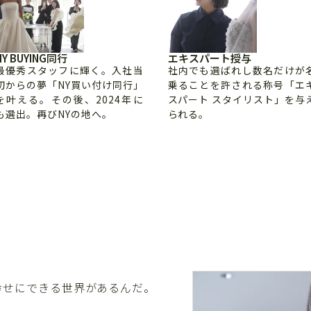
NY BUYING同行
エキスパート授与
最優秀スタッフに輝く。入社当
社内でも選ばれし数名だけが
初からの夢「NY買い付け同行」
乗ることを許される称号「エ
を叶える。その後、2024年に
スパート スタイリスト」を与
も選出。再びNYの地へ。
られる。
幸せにできる世界があるんだ。