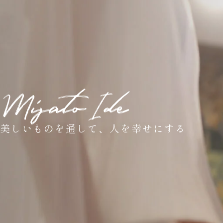
Misato Ide
美しいものを通して、
人を幸せにする