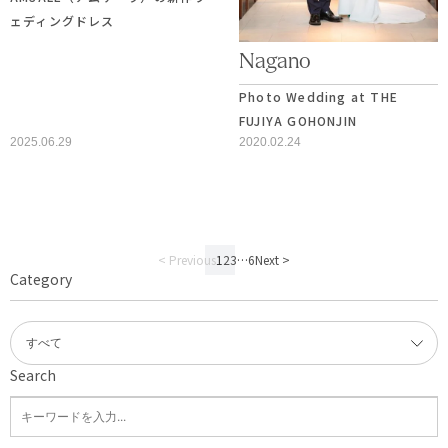
ェディングドレス
Nagano
Photo Wedding at THE
FUJIYA GOHONJIN
2025.06.29
2020.02.24
< Previous
1
2
3
…
6
Next >
Category
Search