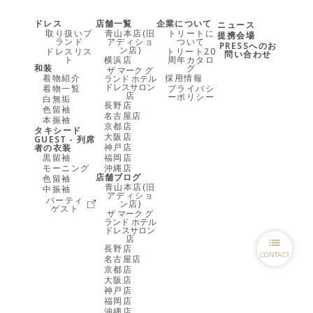
ドレス
店舗一覧
企業について
ニュース
取り扱いブ
青山本店(旧
トリートに
提携会場
ランド
アディショ
ついて
PRESSへのお
ン店)
ドレスリス
トリート20
問い合わせ
ト
横浜店
周年カタロ
和装
グ
ザ マーク グ
着物紹介
採用情報
ランド ホテル
ドレスサロン
着物一覧
プライバシ
店
ーポリシー
白無垢
長野店
色留袖
名古屋店
本振袖
京都店
タキシード
大阪店
GUEST - 列席
神戸店
者の衣装
黒留袖
福岡店
モーニング
沖縄店
店舗ブログ
色留袖
青山本店(旧
中振袖
アディショ
パーティ
ン店)
ゲスト
ザ マーク グ
ランド ホテル
ドレスサロン
店
長野店
名古屋店
京都店
大阪店
神戸店
福岡店
沖縄店