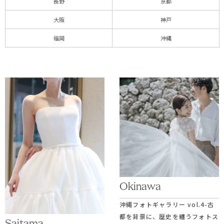
長野
京都
大阪
神戸
福岡
沖縄
Okinawa
沖縄フォトギャラリー vol.4-古
都を背景に、歴史を纏うフォトス