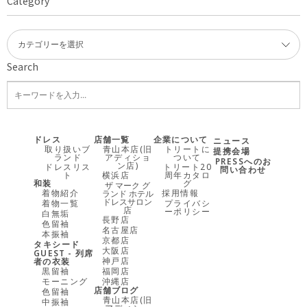
Category
Search
ドレス
店舗一覧
企業について
ニュース
取り扱いブ
青山本店(旧
トリートに
提携会場
ランド
アディショ
ついて
PRESSへのお
ン店)
ドレスリス
トリート20
問い合わせ
ト
横浜店
周年カタロ
和装
グ
ザ マーク グ
着物紹介
採用情報
ランド ホテル
ドレスサロン
着物一覧
プライバシ
店
ーポリシー
白無垢
長野店
色留袖
名古屋店
本振袖
京都店
タキシード
大阪店
GUEST - 列席
神戸店
者の衣装
黒留袖
福岡店
モーニング
沖縄店
店舗ブログ
色留袖
青山本店(旧
中振袖