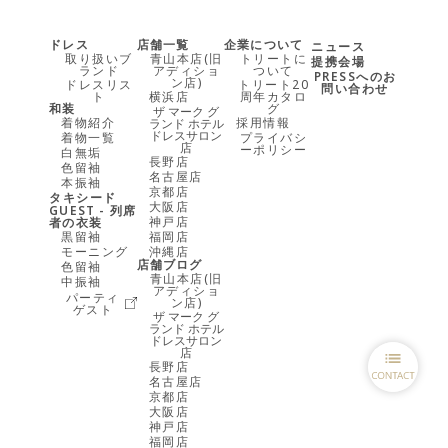
ドレス
店舗一覧
企業について
ニュース
取り扱いブ
青山本店(旧
トリートに
提携会場
ランド
アディショ
ついて
PRESSへのお
ン店)
ドレスリス
トリート20
問い合わせ
ト
横浜店
周年カタロ
和装
グ
ザ マーク グ
着物紹介
採用情報
ランド ホテル
ドレスサロン
着物一覧
プライバシ
店
ーポリシー
白無垢
長野店
色留袖
名古屋店
本振袖
京都店
タキシード
大阪店
GUEST - 列席
神戸店
者の衣装
黒留袖
福岡店
モーニング
沖縄店
店舗ブログ
色留袖
青山本店(旧
中振袖
アディショ
パーティ
ン店)
ゲスト
ザ マーク グ
ランド ホテル
ドレスサロン
店
長野店
名古屋店
京都店
大阪店
神戸店
福岡店