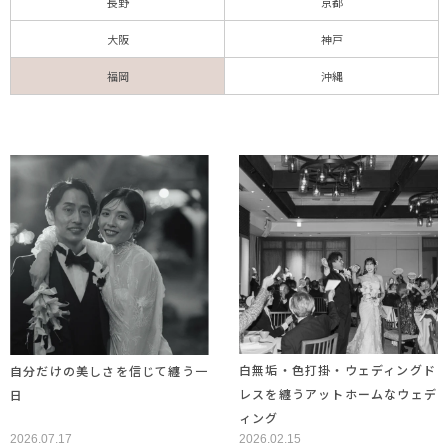
長野
京都
大阪
神戸
福岡
沖縄
白無垢・色打掛・ウェディングド
自分だけの美しさを信じて纏う一
レスを纏うアットホームなウェデ
日
ィング
2026.07.17
2026.02.15