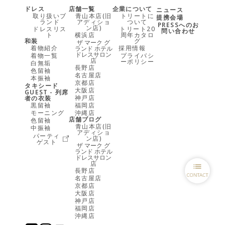
ドレス
店舗一覧
企業について
ニュース
取り扱いブ
青山本店(旧
トリートに
提携会場
ランド
アディショ
ついて
PRESSへのお
ン店)
ドレスリス
トリート20
問い合わせ
ト
横浜店
周年カタロ
和装
グ
ザ マーク グ
着物紹介
採用情報
ランド ホテル
ドレスサロン
着物一覧
プライバシ
店
ーポリシー
白無垢
長野店
色留袖
名古屋店
本振袖
京都店
タキシード
大阪店
GUEST - 列席
神戸店
者の衣装
黒留袖
福岡店
モーニング
沖縄店
店舗ブログ
色留袖
青山本店(旧
中振袖
アディショ
パーティ
ン店)
ゲスト
ザ マーク グ
ランド ホテル
ドレスサロン
店
長野店
名古屋店
京都店
大阪店
神戸店
福岡店
沖縄店