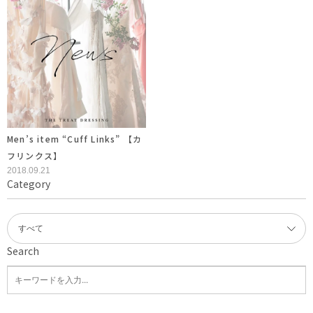
Men’s item “Cuff Links” 【カ
フリンクス】
2018.09.21
Category
Search