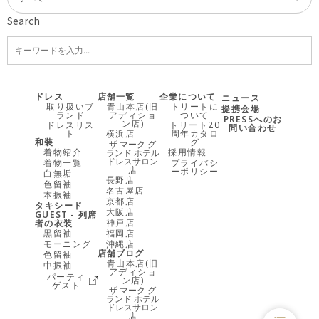
Search
ドレス
店舗一覧
企業について
ニュース
取り扱いブ
青山本店(旧
トリートに
提携会場
ランド
アディショ
ついて
PRESSへのお
ン店)
ドレスリス
トリート20
問い合わせ
ト
横浜店
周年カタロ
和装
グ
ザ マーク グ
着物紹介
採用情報
ランド ホテル
ドレスサロン
着物一覧
プライバシ
店
ーポリシー
白無垢
長野店
色留袖
名古屋店
本振袖
京都店
タキシード
大阪店
GUEST - 列席
神戸店
者の衣装
黒留袖
福岡店
モーニング
沖縄店
店舗ブログ
色留袖
青山本店(旧
中振袖
アディショ
パーティ
ン店)
ゲスト
ザ マーク グ
ランド ホテル
ドレスサロン
店