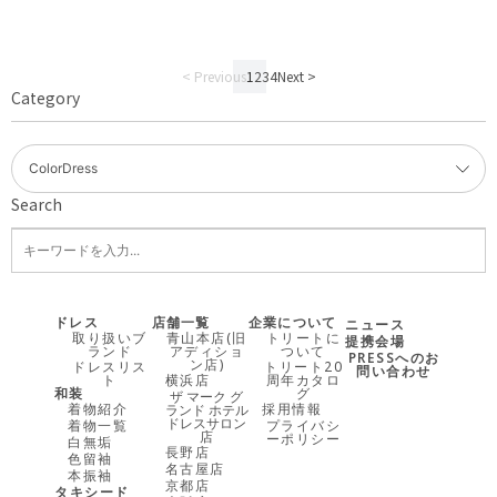
< Previous
1
2
3
4
Next >
Category
Search
ドレス
店舗一覧
企業について
ニュース
取り扱いブ
青山本店(旧
トリートに
提携会場
ランド
アディショ
ついて
PRESSへのお
ン店)
ドレスリス
トリート20
問い合わせ
ト
横浜店
周年カタロ
和装
グ
ザ マーク グ
着物紹介
採用情報
ランド ホテル
ドレスサロン
着物一覧
プライバシ
店
ーポリシー
白無垢
長野店
色留袖
名古屋店
本振袖
京都店
タキシード