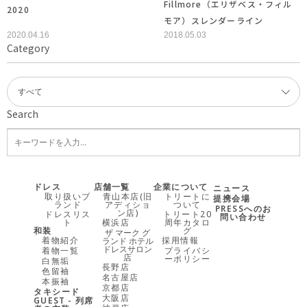
Fillmore（エリザベス・フィル
2020
モア）スレンダーライン
2020.04.16
2018.05.03
Category
Search
ドレス
店舗一覧
企業について
ニュース
取り扱いブ
青山本店(旧
トリートに
提携会場
ランド
アディショ
ついて
PRESSへのお
ン店)
ドレスリス
トリート20
問い合わせ
ト
横浜店
周年カタロ
和装
グ
ザ マーク グ
着物紹介
採用情報
ランド ホテル
ドレスサロン
着物一覧
プライバシ
店
ーポリシー
白無垢
長野店
色留袖
名古屋店
本振袖
京都店
タキシード
大阪店
GUEST - 列席