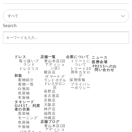
Search
ドレス
店舗一覧
企業について
ニュース
取り扱いブ
青山本店(旧
トリートに
提携会場
ランド
アディショ
ついて
PRESSへのお
ン店)
ドレスリス
トリート20
問い合わせ
ト
横浜店
周年カタロ
和装
グ
ザ マーク グ
着物紹介
採用情報
ランド ホテル
ドレスサロン
着物一覧
プライバシ
店
ーポリシー
白無垢
長野店
色留袖
名古屋店
本振袖
京都店
タキシード
大阪店
GUEST - 列席
神戸店
者の衣装
黒留袖
福岡店
モーニング
沖縄店
店舗ブログ
色留袖
青山本店(旧
中振袖
アディショ
パーティ