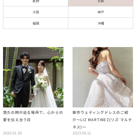
長野
京都
大阪
神戸
福岡
沖縄
悠久の時が巡る場所で、心からの
新作ウェディングドレスのご紹
愛を伝え合う日
介〜LIZ MARTINEZ(リズ マルチ
ネス)〜
2026.01.30
2023.06.11