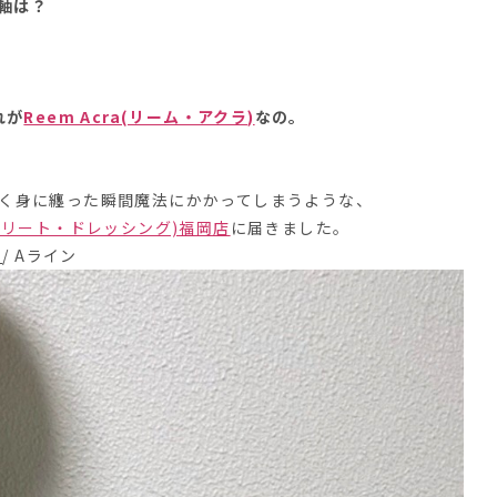
軸は？
れが
Reem Acra(リーム・アクラ)
なの。
く身に纏った瞬間魔法にかかってしまうような、
(ザ・トリート・ドレッシング)福岡店
に届きました。
/ Aライン