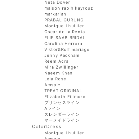
Neta Dover
maison rabih kayrouz
markarian
PRABAL GURUNG
Monique Lhuillier
Oscar de la Renta
ELIE SAAB BRIDAL
Carolina Herrera
Viktor&Rolf mariage
Jenny Packham
Reem Acra
Mira Zwillinger
Naeem Khan
Lela Rose
Amsale
TREAT ORIGINAL
Elizabeth Fillmore
プリンセスライン
Aライン
スレンダーライン
マーメイドライン
ColorDress
Monique Lhuillier
Amsale