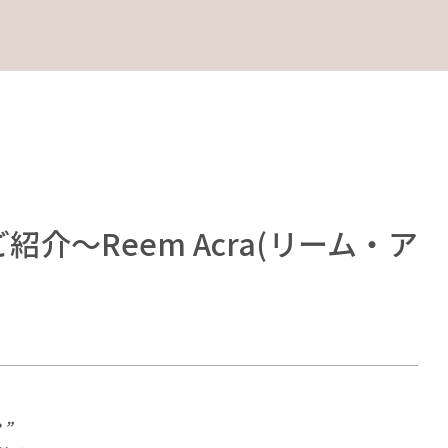
介～Reem Acra(リーム・ア
？”