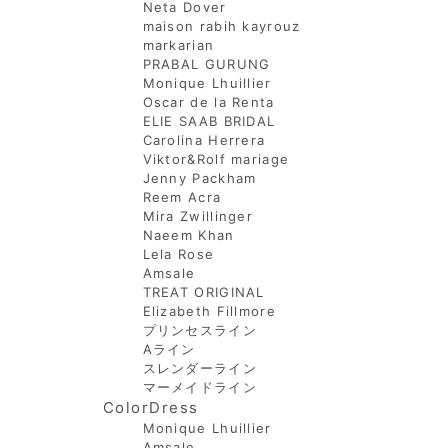
Neta Dover
maison rabih kayrouz
markarian
PRABAL GURUNG
Monique Lhuillier
Oscar de la Renta
ELIE SAAB BRIDAL
Carolina Herrera
Viktor&Rolf mariage
Jenny Packham
Reem Acra
Mira Zwillinger
Naeem Khan
Lela Rose
Amsale
TREAT ORIGINAL
Elizabeth Fillmore
プリンセスライン
Aライン
スレンダーライン
マーメイドライン
ColorDress
Monique Lhuillier
Amsale