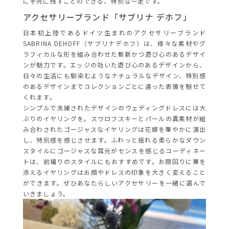
に手元に残すことのできる、特別な一足です。
アクセサリーブランド「
サブリナ デホフ」
日本初上陸であるドイツ生まれのアクセサリーブランド
SABRINA DEHOFF（
サブリナデホフ）は、様々な素材やグ
ラフィカルな形を
組み合わせた斬新かつ遊び心のあるデザイ
ンが魅力です。エッジの効いた遊び心のあるデザインから、
日々の生活にも馴染むよ
うなナチュラルなデザイン、
特別感
のあるデザインまでコレクションごとに違った表情を魅せて
く
れます。
シンプルで洗練されたデザインのウェディングドレスには大
ぶりのイヤリングを。スワロフスキーとパールの異素材
が組
み合わされたゴージャスなイヤリングは花嫁を華やかに演出
し、特別感を感じさせます。ふわっと揺れる柔らかなダウン
スタイルにゴージャスな耳元がセンスを感じるコーディネー
トは、前撮りのスタイルにもおすすめです。お顔回りに華を
添えるイヤリングはお顔やドレスの印象を大きく変えること
ができます。ぜひあなたらしいアクセサリーを一緒に選んで
いきましょう。