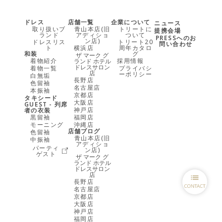
ドレス
店舗一覧
企業について
ニュース
取り扱いブ
青山本店(旧
トリートに
提携会場
ランド
アディショ
ついて
PRESSへのお
ン店)
ドレスリス
トリート20
問い合わせ
ト
横浜店
周年カタロ
和装
グ
ザ マーク グ
着物紹介
採用情報
ランド ホテル
ドレスサロン
着物一覧
プライバシ
店
ーポリシー
白無垢
長野店
色留袖
名古屋店
本振袖
京都店
タキシード
大阪店
GUEST - 列席
神戸店
者の衣装
黒留袖
福岡店
モーニング
沖縄店
店舗ブログ
色留袖
青山本店(旧
中振袖
アディショ
パーティ
ン店)
ゲスト
ザ マーク グ
ランド ホテル
ドレスサロン
店
長野店
名古屋店
京都店
大阪店
神戸店
福岡店