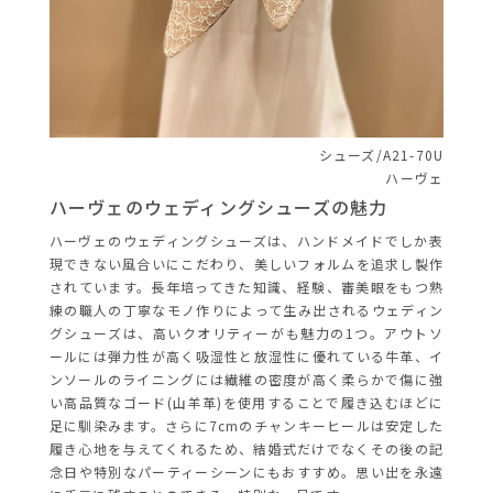
シューズ/A21-70U
ハーヴェ
ハーヴ
ェのウェディングシューズの魅力
ハーヴ
ェのウェディングシューズは、ハンドメイドでしか表
現できない風合いにこだわり、美しいフォルムを追求し製作
されています。長年培ってきた知識、経験、審美眼をもつ熟
練の職人の丁寧なモノ作りによって生み出されるウェディン
グシューズは、
高いクオリティーがも魅力の1つ。アウトソ
ールには弾力性が高く吸湿性と放湿性に優れている牛革、イ
ンソールのライニングには繊維の密度が高く柔らかで傷に強
い高品質なゴード(山羊革)を使用することで履き込むほどに
足に馴染みます。さらに7cmのチャンキーヒールは安定した
履き心地を与えてくれるため、結婚式だけでなく
その後の記
念日や特別なパーティーシーンにもおすすめ。思い出を永遠