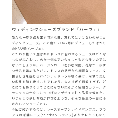
ウェディングシューズブランド「ハーヴ
ェ」
新たな一歩を踏み出す特別な日、忘れてはいけないのがウェ
ディングシューズ。この度2021年2月にデビューしたばかり
のHAAVE(ハーヴ
ェ)。
こだわり抜いて選ばれたドレスに合わせるシューズはどんな
ものがふさ
わしいのか…悩んでいらっしゃる方も多いのでは
ないでしょうか。
バージンロードを歩む瞬間、花嫁が一歩ず
つ歩みを進めるたびに、
ドレスの裾元から繊細なレース、女
性らしさを感じるポインテッドトゥが覗く姿は、可憐で美し
い印象を醸し出すことでしょう。大人すぎず可愛すぎず、
ど
こにでもありそうでどこにもない柔らかく繊細なカラー。ク
ラシックな仕立てにさりげないデザイン性と品質を備えた、
いつも
より少し背筋が伸びるような、そんな最良の一日にふ
さわしいシュ
ーズです。
今回ご紹介するのは、レースオープンサイドパンプス。フラ
ンスの老舗レース(solstissソルティス)よりセレクトしたリ