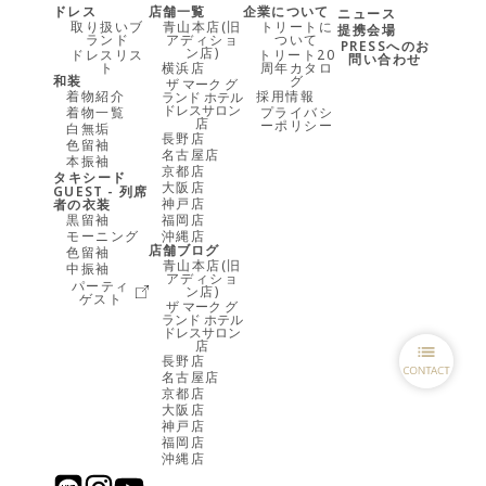
ドレス
店舗一覧
企業について
ニュース
取り扱いブ
青山本店(旧
トリートに
提携会場
ランド
アディショ
ついて
PRESSへのお
ン店)
ドレスリス
トリート20
問い合わせ
ト
横浜店
周年カタロ
和装
グ
ザ マーク グ
着物紹介
採用情報
ランド ホテル
ドレスサロン
着物一覧
プライバシ
店
ーポリシー
白無垢
長野店
色留袖
名古屋店
本振袖
京都店
タキシード
大阪店
GUEST - 列席
神戸店
者の衣装
黒留袖
福岡店
モーニング
沖縄店
店舗ブログ
色留袖
青山本店(旧
中振袖
アディショ
パーティ
ン店)
ゲスト
ザ マーク グ
ランド ホテル
ドレスサロン
店
長野店
名古屋店
京都店
大阪店
神戸店
福岡店
沖縄店