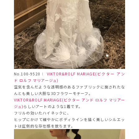
No.100-9520：
VIKTOR&ROLF MARIAGE(ビクター アン
ド ロルフ マリアージュ)
空気を含んだような透明感のあるファブリックに施されたな
んとも美しい大胆な3Dフラワーモチーフ。
VIKTOR&ROLF MARIAGE(ビクター アンド ロルフ マリアー
ジュ)
らしいアートのような1着です。
フリルの効いたハイネックに、
ヒップにかけて緩やかにボディラインを描く美しいシルエッ
トは圧倒的な存在感を放ちます。