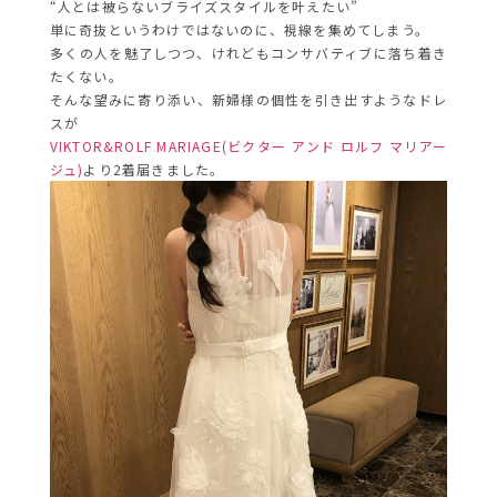
“人とは被らないブライズスタイルを叶えたい”
単に奇抜というわけではないのに、視線を集めてしまう。
多くの人を魅了しつつ、けれどもコンサバティブに落ち着き
たくない。
そんな望みに寄り添い、新婦様の個性を引き出すようなドレ
スが
VIKTOR&ROLF MARIAGE(ビクター アンド ロルフ マリアー
ジュ)
より2着届きました。