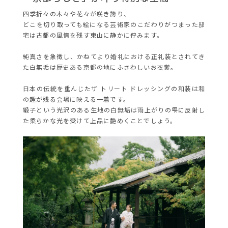
四季折々の木々や花々が咲き誇り、
どこを切り取っても絵になる芸術家のこだわりがつまった邸
宅は古都の風情を残す東山に静かに佇みます。
純真さを象徴し、かねてより婚礼における正礼装とされてき
た白無垢は歴史ある京都の地にふさわしいお衣裳。
日本の伝統を重んじたザ トリート ドレッシングの和装は和
の趣が残る会場に映える一着です。
緞子という光沢のある生地の白無垢は雨上がりの雫に反射し
た柔らかな光を受けて上品に艶めくことでしょう。