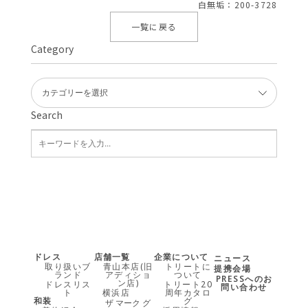
白無垢：200-3728
一覧に戻る
Category
Search
ドレス
店舗一覧
企業について
ニュース
取り扱いブ
青山本店(旧
トリートに
提携会場
ランド
アディショ
ついて
PRESSへのお
ン店)
ドレスリス
トリート20
問い合わせ
ト
横浜店
周年カタロ
和装
グ
ザ マーク グ