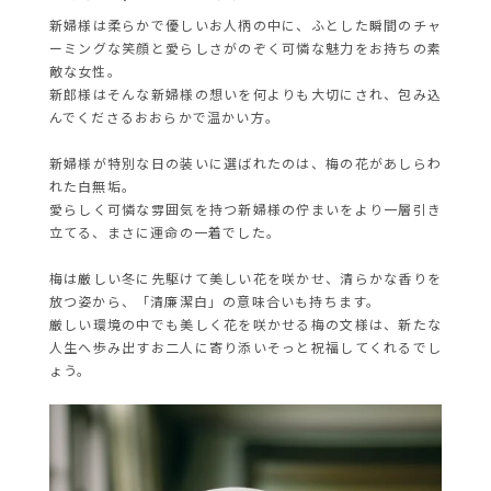
新婦様は柔らかで優しいお人柄の中に、ふとした瞬間のチャ
ーミングな笑顔と愛らしさがのぞく可憐な魅力をお持ちの素
敵な女性。
新郎様はそんな新婦様の想いを何よりも大切にされ、包み込
んでくださるおおらかで温かい方。
新婦様が特別な日の装いに選ばれたのは、梅の花があしらわ
れた白無垢。
愛らしく可憐な雰囲気を持つ新婦様の佇まいをより一層引き
立てる、まさに運命の一着でした。
梅は厳しい冬に先駆けて美しい花を咲かせ、清らかな香りを
放つ姿から、「清廉潔白」の意味合いも持ちます。
厳しい環境の中でも美しく花を咲かせる梅の文様は、新たな
人生へ歩み出すお二人に寄り添いそっと祝福してくれるでし
ょう。