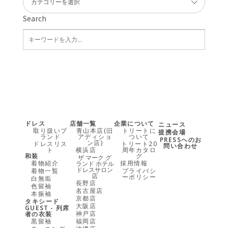
Search
ドレス
店舗一覧
企業について
ニュース
取り扱いブ
青山本店(旧
トリートに
提携会場
ランド
アディショ
ついて
PRESSへのお
ン店)
ドレスリス
トリート20
問い合わせ
ト
横浜店
周年カタロ
和装
グ
ザ マーク グ
着物紹介
採用情報
ランド ホテル
ドレスサロン
着物一覧
プライバシ
店
ーポリシー
白無垢
長野店
色留袖
名古屋店
本振袖
京都店
タキシード
大阪店
GUEST - 列席
神戸店
者の衣装
黒留袖
福岡店