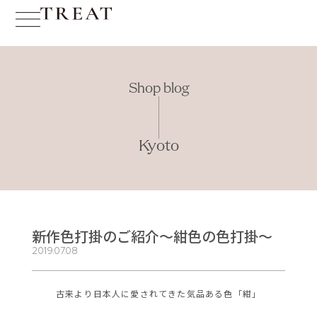
Shop blog
Kyoto
新作色打掛のご紹介～紺色の色打掛～
2019.07.08
古来より日本人に愛されてきた気品ある色「紺」