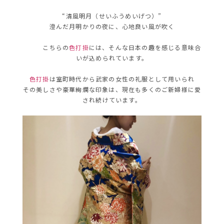
“清風明月（せいふうめいげつ）”
澄んだ月明かりの夜に、心地良い風が吹く
こちらの
色打掛
には、そんな日本の趣を感じる意味合
いが込められています。
色打掛
は室町時代から武家の女性の礼服として用いられ
その美しさや豪華絢爛な印象は、現在も多くのご新婦様に愛
され続けています。