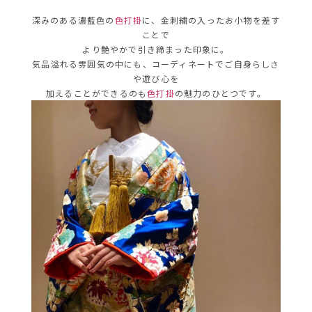
深みのある濃藍色の
色打掛
に、金刺繍の入ったお小物を差す
ことで
より艶やかで引き締まった印象に。
気品溢れる雰囲気の中にも、コーディネートでご自身らしさ
や遊び心を
加えることができるのも
色打掛
の魅力のひとつです。