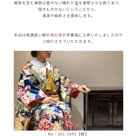
紺色を含む青色は雲のない晴れた空を連想させる色であり、
隠すものがないということから、
真実や純粋さを意味します。
本日は格調高い紺の
色打掛
が京都店に入荷いたしましたので
ご紹介させていただきます。
No：201-3895【紺】