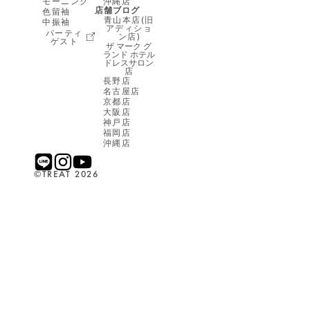
モーニング
沖縄店
店舗ブログ
色留袖
青山本店(旧
中振袖
アディショ
パーティ
ン店)
ゲスト
ザ マーク グ
ランド ホテル
ドレスサロン
店
長野店
名古屋店
京都店
大阪店
神戸店
福岡店
沖縄店
©︎TREAT 2026