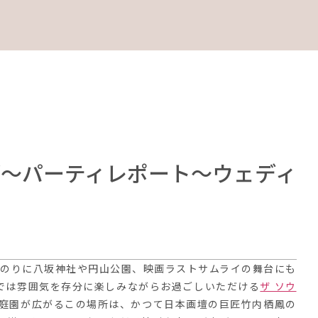
京都～パーティレポート～ウェディ
道のりに八坂神社や円山公園、映画ラストサムライの舞台にも
では雰囲気を存分に楽しみながらお過ごしいただける
ザ ソウ
坪の庭園が広がるこの場所は、かつて日本画壇の巨匠竹内栖鳳の