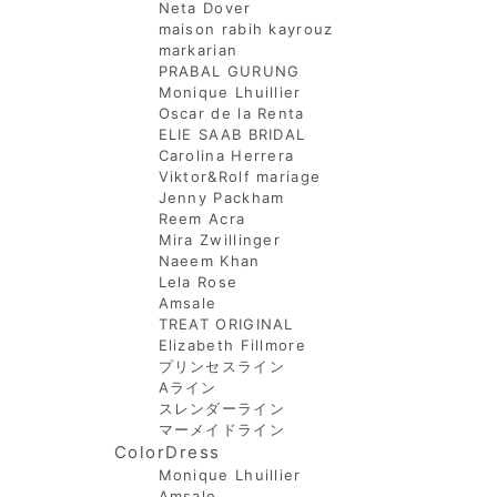
Neta Dover
maison rabih kayrouz
markarian
PRABAL GURUNG
Monique Lhuillier
Oscar de la Renta
ELIE SAAB BRIDAL
Carolina Herrera
Viktor&Rolf mariage
Jenny Packham
Reem Acra
Mira Zwillinger
Naeem Khan
Lela Rose
Amsale
TREAT ORIGINAL
Elizabeth Fillmore
プリンセスライン
Aライン
スレンダーライン
マーメイドライン
ColorDress
Monique Lhuillier
Amsale