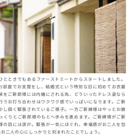
ひとときでもあるファーストミートからスタートしました。
お部屋でお支度をし、結婚式という特別な日に初めてお衣裳
装をご新郎様には内緒にされる為、どういったドレス姿なら
行うお打ち合わせはワクワク感でいっぱいになります。ご新
少し固く緊張されているご様子。一方ご新婦様はやっとお披
っくりとご新郎様のもとへ歩みを進めます。ご新婦様がご新
様の目には涙が。緊張が一気にほぐれ、幸福感がお二人を包
はお二人の心にしっかりと刻まれたことでしょう。