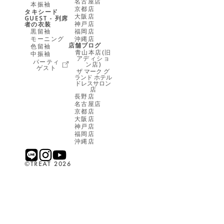
名古屋店
本振袖
京都店
タキシード
大阪店
GUEST - 列席
神戸店
者の衣装
黒留袖
福岡店
モーニング
沖縄店
店舗ブログ
色留袖
青山本店(旧
中振袖
アディショ
パーティ
ン店)
ゲスト
ザ マーク グ
ランド ホテル
ドレスサロン
店
長野店
名古屋店
京都店
大阪店
神戸店
福岡店
沖縄店
©︎TREAT 2026