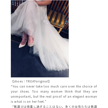
【shoes：TREAToriginal】
“You can never take too much care over the choice of
your shoes. Too many women think that they are
unimportant, but the real proof of an elegant woman
is what is on her feet.”
「靴選びは慎重し過ぎることはない。多くの女性たちは靴選