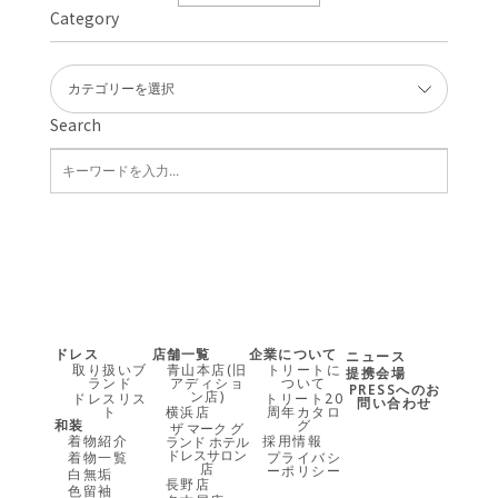
Category
Search
ドレス
店舗一覧
企業について
ニュース
取り扱いブ
青山本店(旧
トリートに
提携会場
ランド
アディショ
ついて
PRESSへのお
ン店)
ドレスリス
トリート20
問い合わせ
ト
横浜店
周年カタロ
和装
グ
ザ マーク グ
着物紹介
採用情報
ランド ホテル
ドレスサロン
着物一覧
プライバシ
店
ーポリシー
白無垢
長野店
色留袖