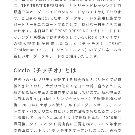
に、THE TREAT DRESSING（ザ トリートドレッシング）京
都店ではオーダーメイドのタキシードをおすすめしておりま
す。ご自身の為に誂えたオーダータキシードを着用し最愛の
パートナーをエスコートすることで、特別な一日をさらに輝
かせます。本日はTHE TREAT DRESSING（ザトリートドレ
ッシング）京都店でおすすめをしているCiccio（チッチオ）
の植木規至氏が監修したCiccio（チッチオ）×TREAT
Gentleman（トリート ジェントルマン）のダブルネームの
新しいオーダータキシードをご紹介いたします。
Ciccio（チッチオ）とは
世界中のセレブリティを魅了する都会的なナポリ仕立てが特
徴とされており、ナポリの仕立てを日本の街に合うように洗
練させた植木規至氏に世界中が注目しています。植木規至氏
は日本のRing jacket（リングヂャケット）で経験を積んだ
後に2003年にナポリへ渡り、ルイジ・ダルクオーレ、アン
トニオ・パスカリエッロという業界屈指の名だたるブランド
に師事していました。本場ナポリで経験を重ね、2006年に
帰国後、タイ ユア タイ 青山内に工房を構え、2015 年東京
の青山にサルトリア チッチオをオープンしました。香港の