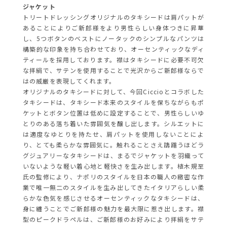
ジャケット
トリートドレッシングオリジナルのタキシードは肩パットが
あることによりご新郎様をより男性らしい身体つきに昇華
し、5つボタンのベストにノータックのシンプルなパンツは
構築的な印象を持ち合わせており、オーセンティックなディ
ティールを採用しております。襟はタキシードに必要不可欠
な拝絹で、サテンを使用することで光沢からご新郎様ならで
はの威厳を表現してくれます。
オリジナルのタキシードに対して、今回Ciccioとコラボした
タキシードは、タキシード本来のスタイルを保ちながらもポ
ケットとボタン位置は低めに設定することで、男性らしいゆ
とりのある落ち着いた雰囲気を醸し出します。シルエットに
は適度なゆとりを持たせ、肩パットを使用しないことによ
り、とても柔らかな雰囲気に。触れることさえ躊躇うほどラ
グジュアリーなタキシードは、まるでジャケットを羽織って
いないような軽い着心地と軽快さを生み出します。植木規至
氏の監修により、ナポリのスタイルを日本の職人の緻密な作
業で唯一無二のスタイルを生み出してきたイタリアらしい柔
らかな色気を感じさせるオーセンティックなタキシードは、
身に纏うことでご新郎様の魅力を最大限に惹き出します。襟
型のピークドラペルは、ご新郎様のお好みにより拝絹をサテ