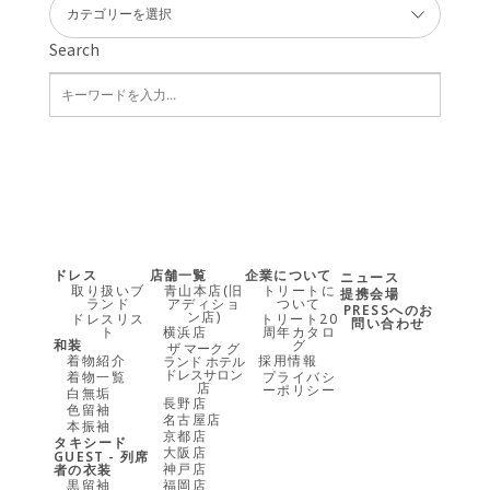
Search
ドレス
店舗一覧
企業について
ニュース
取り扱いブ
青山本店(旧
トリートに
提携会場
ランド
アディショ
ついて
PRESSへのお
ン店)
ドレスリス
トリート20
問い合わせ
ト
横浜店
周年カタロ
和装
グ
ザ マーク グ
着物紹介
採用情報
ランド ホテル
ドレスサロン
着物一覧
プライバシ
店
ーポリシー
白無垢
長野店
色留袖
名古屋店
本振袖
京都店
タキシード
大阪店
GUEST - 列席
神戸店
者の衣装
黒留袖
福岡店