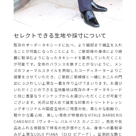
セレクトできる生地や採寸について
既存のオーダータキシードに比べ、より細部まで補正を入れ
ることが可能になったことにより、ご新郎様の身体により綺
麗に馴染むようになったタキシードを着用していただくこと
が可能です。全体のバランスを崩すことがないように、メン
ズのフォーマルスタイルを熟知したコーディネーターよりご
提案をさせていただき、ご新郎ご新婦様と一緒にお二人の門
出にふさわしい上質な一着を作り上げてまいります。お選び
いただくことのできる生地番地は既存のオーダータキシード
と同じ豊富なラインナップからお選びいただくことが可能で
ございます。光沢は控えめで誠実な印象のトリートドレッシ
ングオリジナルの国産生地のご用意の他、柔らかな肌触り、
軽やかな着心地、美しい発色が特徴的なVITALE BARBERIS
CANONICO（ヴィターレ バルべリス カノニコ）。色気や気
品あふれる雰囲気で特有の光沢感やとろみ、身体への着馴染
みが上質なLOLO PIANA （ロロ ピアーナ）。圧倒的な艶と