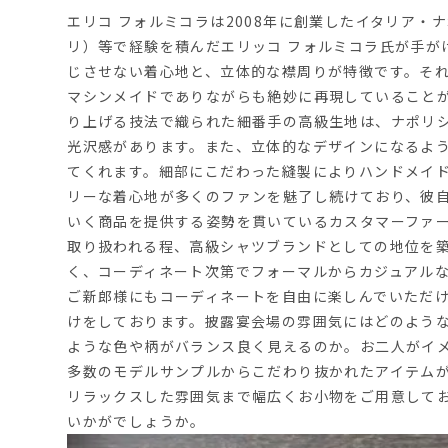
エリコ
フォルミコラ
は
2008
年に創業したイタリア・ナ
リ）等で経験を積んだエリッコ フォルミコラ氏が手が
じさせない着心地と、立体的な襟周りが特徴です。そ
マシンメイドでありながらも絶妙に再現していること
り上げる技法で織られた細番手の高級生地は、ナポリ
光沢感があります。また、立体的なデザインになるよ
てくれます。細部にこだわった縫製によりハンドメイ
リーな着心地が多くのファンを魅了し続けており、彼
いく商品を提供する姿勢を貫いているカスタマーファ
取り扱われる程、高級シャツブランドとしての地位を
く、コーディネート次第でフォーマルからカジュアル
ご新郎様にもコーディネートを自由に楽しんでいただ
けをしております。披露宴会場の雰囲気にはどのよう
ような色や柄がバランス良く見えるのか。お二人がイ
多数のモデルサンプルからこだわり抜かれたアイテム
リラックスした雰囲気まで幅広くお小物をご用意して
いかがでしょうか。