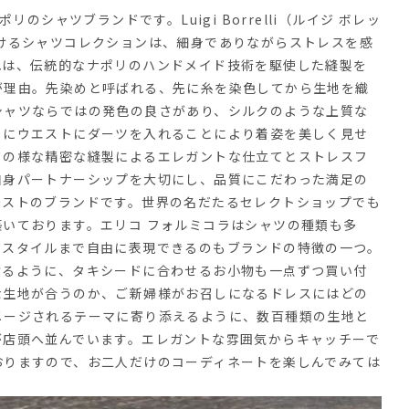
ポリのシャツブランドです。
Luigi Borrelli
（ルイジ
ボレッ
けるシャツコレクションは、細身でありながらストレスを感
れは、伝統的なナポリのハンドメイド技術を駆使した縫製を
が理由。
先染めと呼ばれる、先に糸を染色してから生地を織
シャツならではの発色の良さがあり、シルクのような上質な
うにウエストにダーツを入れることにより着姿を美しく見せ
ドの様な精密な縫製によるエレガントな仕立てとストレスフ
自身パートナーシップを大切にし、品質にこだわった満足の
ーストのブランドです。世界の名だたるセレクトショップでも
築いております。
エリコ
フォルミコラはシャツの種類も多
なスタイルまで自由に表現できるのもブランドの特徴の一つ。
けるように、タキシードに合わせるお小物も一点ずつ買い付
な生地が合うのか、ご新婦様がお召しになるドレスにはどの
メージされるテーマに寄り添えるように、数百種類の生地と
が店頭へ並んでいます。エレガントな雰囲気からキャッチーで
おりますので、お二人だけのコーディネートを楽しんでみては