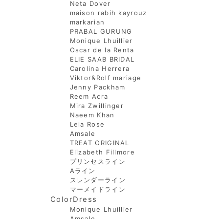
Neta Dover
maison rabih kayrouz
markarian
PRABAL GURUNG
Monique Lhuillier
Oscar de la Renta
ELIE SAAB BRIDAL
Carolina Herrera
Viktor&Rolf mariage
Jenny Packham
Reem Acra
Mira Zwillinger
Naeem Khan
Lela Rose
Amsale
TREAT ORIGINAL
Elizabeth Fillmore
プリンセスライン
Aライン
スレンダーライン
マーメイドライン
ColorDress
Monique Lhuillier
Amsale