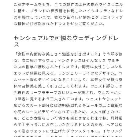
た英才チームをもち、全ての製作の工程の拠点をイスラエル
に構え、ブランドの世界観を体現したハイクオリティなドレ
スを製作しています。彼女の若々しい情熱とクリエイティブ
な精神が注ぎ込まれたドレスをぜひご覧ください。
センシュアルで可憐なウェディングドレ
ス
「女性の内面的な美しさと魅惑を引き出すこと」そう語る彼
女。次に紹介するウェディングドレスはそんなリズ マルチ
ネスの哲学が反映されたドレスです。胸元は女性らしいシル
エットが綺麗に見える、ランジェリーライクなデザイン。コ
ルセット調のデザインになることにより、本来女性が持つ身
体の曲線美を美しく引き出してくれます。ウェスト部分には
乳白色のリーフモチーフのビジューが施され、ウェストがよ
り華奢に見えるよう工夫されています。ウェストからスッと
広がるスカート部分には透明感溢れるチュールの上に繊細な
小花のレースがデザインされているため、大人っぽさの中に
も、どこか女性らしい可憐さも感じさせられますね。肩肘張
らずナチュラルにお召しいただけるドレスのため、ヘアはゆ
るく巻きウェットに仕上げたダウンスタイルに。イヤリング