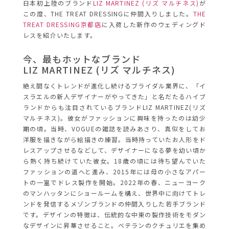
日本初上陸のブランド
LIZ MARTINEZ (リズ マルチネス)
が
この度、THE TREAT DRESSINGに仲間入りしました。
THE
TREAT DRESSING京都店
に入荷した新作のウェディングド
レスを紹介いたします。
今、最もホットなブランド
LIZ MARTINEZ (リズ マルチネス)
絶え間なくトレンドが進化し続けるブライダル業界に、「イ
スラエルの新人デザイナーがやってきた」と名だたるハイブ
ランドからも注目されているブランドLIZ MARTINEZ(リズ
マルチネス)。彼女がファッションに興味を持ったのは幼少
期の頃。当時、VOGUEの雑誌を読みあさり、真似をしてお
洋服を描きながら絵描きの練習。当時持っていたお人形をド
レスアップさせるなどして、デザイナーになる夢を幼い頃か
ら熱く持ち続けていた彼女。18歳の頃には待ち望んでいた
ファッションの道へと進み、2015年には母の小さなアパー
トの一室でドレス製作を開始。2022年の春、ニューヨーク
のマンハッタンにショールームを構え、世界中に向けてトレ
ンドを発信するメゾンブランドの仲間入りした若手ブランド
です。デザインの特徴は、伝統的な中東の製作技術をモダン
なデザインに昇華させること。ベテランのクチュリエを集め