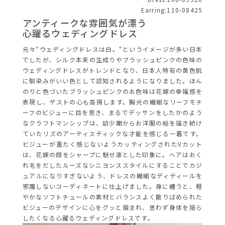
Earring:110-08425
アンティークな雰囲気が漂う
心躍るウェディングドレス
元々“ウェディングドレスは白。“というイメージが多い日本
でしたが、シルク本来の生成りやブラッシュピンクの色味の
ウェディングドレスがトレンドとなり、日本人特有の黄色肌
に馴染みがいい色として認知されるようになりました。ほん
のりと色づいたブラッシュピンクのお色味は花嫁の幸福感を
表現し、ゲストの心も高揚します。胸元の繊細なリーフモチ
ーフのビジューに目を惹き、まるでデッサンをしたかのよう
なクラフトマンシップは、幼少期からお洋服の絵を描き続け
ていたリズのアーティスティックな才能を感じる一着です。
ビジューが重たく感じないようカッティングされたVカット
は、花嫁の顔をシャープに魅せ凛とした印象に。ヘアはおく
れ毛をだしたルーズなシニヨンススタイルにすることでカジ
ュアルになりすぎないよう、ドレスの繊細なディティールを
邪魔しないコーディネートに仕上げました。身に纏うと、軽
やかなソフトチュールの素材とバランスよく散りばめられた
ビジューのデザインに心をグッと掴まれ、思わず身体を揺ら
したくなる心躍るウェディングドレスです。