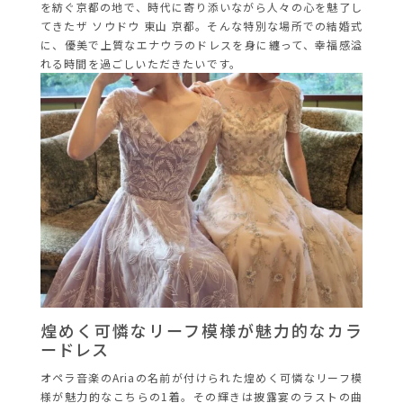
を紡ぐ京都の地で、時代に寄り添いながら人々の心を魅了し
てきたザ ソウドウ 東山 京都。そんな特別な場所での結婚式
に、優美で上質なエナウラのドレスを身に纏って、幸福感溢
れる時間を過ごしいただきたいです。
煌めく可憐なリーフ模様が魅力的なカラ
ードレス
オペラ音楽のAriaの名前が付けられた煌めく可憐なリーフ模
様が魅力的なこちらの1着。その輝きは披露宴のラストの曲