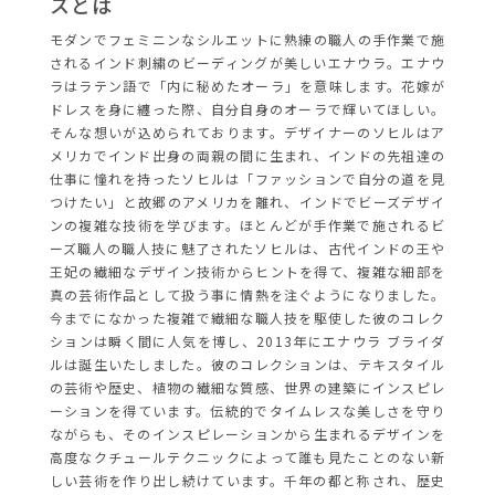
スとは
モダンでフェミニンなシルエットに熟練の職人の手作業で施
されるインド刺繍のビーディングが美しいエナウラ。エナウ
ラはラテン語で「内に秘めたオーラ」を意味します。花嫁が
ドレスを身に纏った際、自分自身のオーラで輝いてほしい。
そんな想いが込められております。デザイナーのソヒルはア
メリカでインド出身の両親の間に生まれ、インドの先祖達の
仕事に憧れを持ったソヒルは「ファッションで自分の道を見
つけたい」と故郷のアメリカを離れ、インドでビーズデザイ
ンの複雑な技術を学びます。ほとんどが手作業で施されるビ
ーズ職人の職人技に魅了されたソヒルは、古代インドの王や
王妃の繊細なデザイン技術からヒントを得て、複雑な細部を
真の芸術作品として扱う事に情熱を注ぐようになりました。
今までになかった複雑で繊細な職人技を駆使した彼のコレク
ションは瞬く間に人気を博し、2013年にエナウラ ブライダ
ルは誕生いたしました。彼のコレクションは、テキスタイル
の芸術や歴史、植物の繊細な質感、世界の建築にインスピレ
ーションを得ています。伝統的でタイムレスな美しさを守り
ながらも、そのインスピレーションから生まれるデザインを
高度なクチュールテクニックによって誰も見たことのない新
しい芸術を作り出し続けています。千年の都と称され、歴史