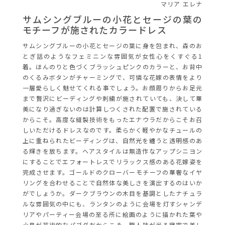
マリア エレナ
サムシングブルーの小花とセージの葉の
モチーフが施されたカラードレス
サムシングブルーの小花とセージの葉に身を包まれ、森のお
とぎ話のようなフェミニンな雰囲気が女性心をくすぐる1
着。ほんのりと色づくブラッシュピンクのカラーと、お背中
のくるみボタンがチャーミングで、可憐な花嫁の表情をより
一層愛らしく魅せてくれる事でしょう。お顔周りからお足元
まで贅沢にビーディングや刺繍が施されていても、決して華
美になり過ぎないのは計算しつくされた配置で施されている
からこそ。高度な縫製技術をもったエナウラだからこそお召
しいただけるドレスなのです。柔らかく軽やかなチュールの
上に重ねられたビーディングは、自然光を纏うと透明感のあ
る輝きを放ちます。ヘアスタイルは無造作なアップシニヨン
にすることでエフォートレスでリラックス感のある花嫁姿を
完成させます。ゴールドのクローバーモチーフの華奢なイヤ
リングを合わせることで自然体な美しさを演出するのはいか
がでしょうか。ダークブラウンの木目を基調としたナチュラ
ルな雰囲気の中にも、ランタンのように会場を灯すシャンデ
リアやパーティー会場の至る所に絵画のように描かれた葉や
小鳥が芸術的なパゴダだからこそ、職人技が光る緻密で美し