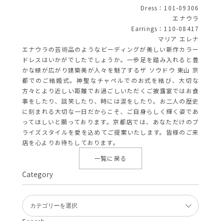
Dress：101-09306
エナウラ
Earrings：110-08417
マリア エレナ
エナウラの芸術品のようなビーディングが美しい新作カラー
ドレスはいかがでしたでしょうか。一歩足を踏み入れると豊
かな緑が広がり建築美が人々を魅了するザ ソウドウ 東山 京
都でのご結婚式。神聖なチャペルでのお式を結び、大切な
方々とより近しい距離でお過ごしいただくご披露宴ではお食
事をしたり、談笑したり、時には涙をしたり。お二人の歴史
に刻まれる大切な一日だからこそ、ご自身らしく輝く姿であ
ってほしいと願っております。京都店では、あなただけのブ
ライズスタイルを愛を込めてご提案いたします。皆様のご来
店を心よりお待ちしております。
一覧に戻る
Category