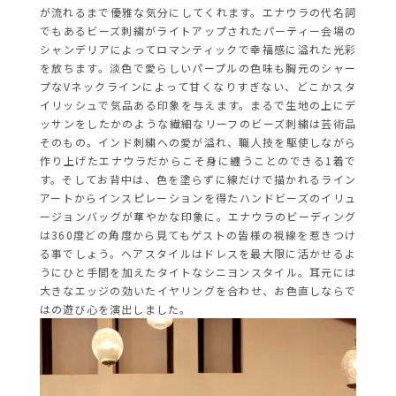
が流れるまで優雅な気分にしてくれます。エナウラの代名詞
でもあるビーズ刺繍がライトアップされたパーティー会場の
シャンデリアによってロマンティックで幸福感に溢れた光彩
を放ちます。淡色で愛らしいパープルの色味も胸元のシャー
プなVネックラインによって甘くなりすぎない、どこかスタ
イリッシュで気品ある印象を与えます。まるで生地の上にデ
ッサンをしたかのような繊細なリーフのビーズ刺繍は芸術品
そのもの。インド刺繍への愛が溢れ、職人技を駆使しながら
作り上げたエナウラだからこそ身に纏うことのできる1着で
す。そしてお背中は、色を塗らずに線だけで描かれるライン
アートからインスピレーションを得たハンドビーズのイリュ
ージョンバッグが華やかな印象に。エナウラのビーディング
は360度どの角度から見てもゲストの皆様の視線を惹きつけ
る事でしょう。ヘアスタイルはドレスを最大限に活かせるよ
うにひと手間を加えたタイトなシニヨンスタイル。耳元には
大きなエッジの効いたイヤリングを合わせ、お色直しならで
はの遊び心を演出しました。