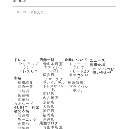
Search
ドレス
店舗一覧
企業について
ニュース
取り扱いブ
青山本店(旧
トリートに
提携会場
ランド
アディショ
ついて
PRESSへのお
ン店)
ドレスリス
トリート20
問い合わせ
ト
横浜店
周年カタロ
和装
グ
ザ マーク グ
着物紹介
採用情報
ランド ホテル
ドレスサロン
着物一覧
プライバシ
店
ーポリシー
白無垢
長野店
色留袖
名古屋店
本振袖
京都店
タキシード
大阪店
GUEST - 列席
神戸店
者の衣装
黒留袖
福岡店
モーニング
沖縄店
店舗ブログ
色留袖
青山本店(旧
中振袖