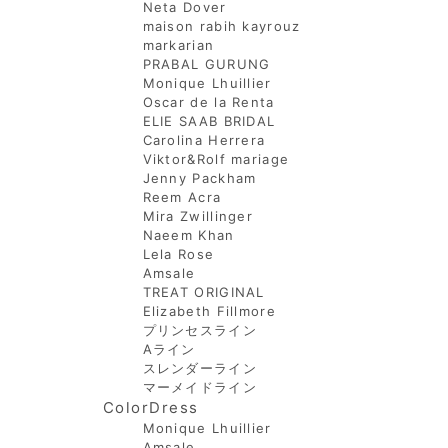
Neta Dover
maison rabih kayrouz
markarian
PRABAL GURUNG
Monique Lhuillier
Oscar de la Renta
ELIE SAAB BRIDAL
Carolina Herrera
Viktor&Rolf mariage
Jenny Packham
Reem Acra
Mira Zwillinger
Naeem Khan
Lela Rose
Amsale
TREAT ORIGINAL
Elizabeth Fillmore
プリンセスライン
Aライン
スレンダーライン
マーメイドライン
ColorDress
Monique Lhuillier
Amsale