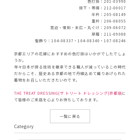
色打掛：201-03990
掛下・帯揚：212-00017
半衿：205-08149
重衿：206-08055
筥迫・懐剣・末広・丸ぐけ：209-06072
草履：211-09088
髪飾り：104-08337・104-08340・107-08246
京都エリアの花嫁におすすめの色打掛はいかがでしたでしょ
うか。
年々日本が誇る技術を継承できる職人が減っているこの時代
だからこそ、歴史ある京都の地で丹精込めて織りあげられた
着物をお召しいただきたいのです。
THE TREAT DRESSING(ザ トリート ドレッシング)京都店
に
て皆様のご来店を心よりお待ちしております。
一覧に戻る
Category