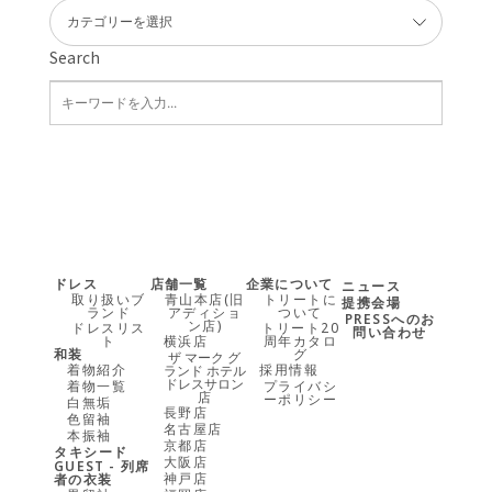
Search
ドレス
店舗一覧
企業について
ニュース
取り扱いブ
青山本店(旧
トリートに
提携会場
ランド
アディショ
ついて
PRESSへのお
ン店)
ドレスリス
トリート20
問い合わせ
ト
横浜店
周年カタロ
和装
グ
ザ マーク グ
着物紹介
採用情報
ランド ホテル
ドレスサロン
着物一覧
プライバシ
店
ーポリシー
白無垢
長野店
色留袖
名古屋店
本振袖
京都店
タキシード
大阪店
GUEST - 列席
神戸店
者の衣装