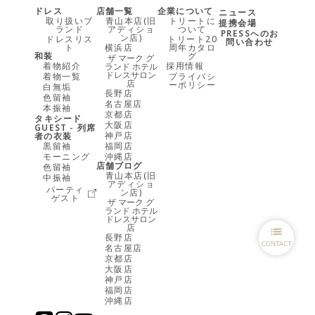
ドレス
店舗一覧
企業について
ニュース
取り扱いブ
青山本店(旧
トリートに
提携会場
ランド
アディショ
ついて
PRESSへのお
ン店)
ドレスリス
トリート20
問い合わせ
ト
横浜店
周年カタロ
和装
グ
ザ マーク グ
着物紹介
採用情報
ランド ホテル
ドレスサロン
着物一覧
プライバシ
店
ーポリシー
白無垢
長野店
色留袖
名古屋店
本振袖
京都店
タキシード
大阪店
GUEST - 列席
神戸店
者の衣装
黒留袖
福岡店
モーニング
沖縄店
店舗ブログ
色留袖
青山本店(旧
中振袖
アディショ
パーティ
ン店)
ゲスト
ザ マーク グ
ランド ホテル
ドレスサロン
店
長野店
名古屋店
京都店
大阪店
神戸店
福岡店
沖縄店