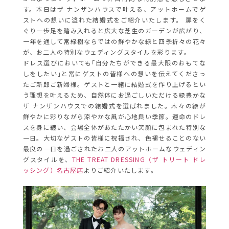
す。本日はザ ナンザンハウスで叶える、アットホームでゲ
ストへの想いに溢れた結婚式をご紹介いたします。 扉をく
ぐり一歩足を踏み入れると広大な芝生のガーデンが広がり、
一年を通して常緑樹ならではの鮮やかな緑と四季折々の花々
が、お二人の特別なウェディングスタイルを彩ります。
ドレス選びにおいても｢自分たちができる最大限のおもてな
しをしたい｣と常にゲストの皆様への想いを伝えてくださっ
たご新郎ご新婦様。ゲストと一緒に結婚式を作り上げるとい
う理想を叶えるため、自然体にお過ごしいただける緑豊かな
ザ ナンザンハウスでの結婚式を選ばれました。木々の緑が
鮮やかに彩りながら涼やかな風が心地良い季節。運命のドレ
スを身に纏い、会場全体があたたかい笑顔に包まれた特別な
一日。大切なゲストの皆様に祝福され、色褪せることのない
最良の一日を過ごされたお二人のアットホームなウェディン
グスタイルを、
THE TREAT DRESSING（ザ トリート ドレ
ッシング）名古屋店
よりご紹介いたします。