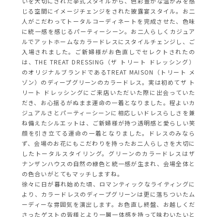
いを大切にされた挙式スタイルから、色彩豊かな温かみを感
じる空間にイメージチェンジをされた披露宴スタイル。お二
人がこだわってトータルコーディネートを完成させた、色味
に統一感を感じるパーティーシーン。お二人らしくカジュア
ルでアットホームなカラードレスにスタイルチェンジし、ご
入場されました。ご新婦様がお色直しでセレクトされたの
は、THE TREAT DRESSING（ザ トリート ドレッシング）
のオリジナルブランドであるTREAT MAISON（トリート メ
ゾン）のディープグリーンのカラードレス。実は初めてザ ト
リート ドレッシングにご来店いただいた際に出会っていた
だき、お心揺るがぬまま運命の一着となりました。程よいカ
ジュアルさとパーティーシーンに相応しいドレスらしさを兼
ね備えたシルエットは、ご新婦様が持つ透明感と愛らしい笑
顔を引き立てる運命の一着となりました。ドレスのみなら
ず、会場のお花にもこだわりを持ったお二人らしさを大切に
したトータルスタイリング。グリーンのカラードレスはザ
ナンザンハウスの自然の緑色と統一感が生まれ、会場全体と
の色合いがとてもマッチしますね。
徐々に日が暮れ始めた頃、ロマンティックなライティングに
より、カラードレスのディープグリーンは更に落ちついたム
ーディーな雰囲気を演出します。お色直し終盤、お越しくだ
さったゲストの皆様とより一層一体感を持って味わいたいと