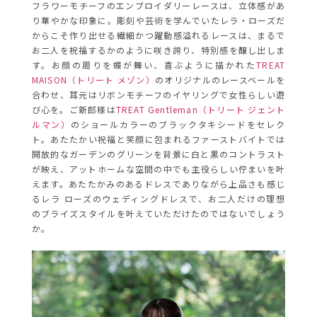
フラワーモチーフのエンブロイダリーレースは、立体感があ
り華やかな印象に。彫刻や芸術を学んでいたレラ・ローズだ
からこそ作り出せる繊細かつ躍動感溢れるレースは、まるで
お二人を祝福するかのように咲き誇り、特別感を醸し出しま
す。お顔の周りを蝶が舞い、喜ぶように描かれた
TREAT
MAISON（トリート メゾン）
のオリジナルのレースベールを
合わせ、耳元はリボンモチーフのイヤリングで女性らしい遊
び心を。ご新郎様は
TREAT Gentleman（トリート ジェント
ルマン）
のショールカラーのブラックタキシードをセレク
ト。あたたかい祝福と笑顔に包まれるファーストバイトでは
開放的なガーデンのグリーンを背景に白と黒のコントラスト
が映え、アットホームな空間の中でも主役らしい佇まいを叶
えます。あたたかみのあるドレスでありながら上品さも感じ
るレラ ローズのウェディングドレスで、お二人だけの理想
のブライズスタイルを叶えていただけたのではないでしょう
か。