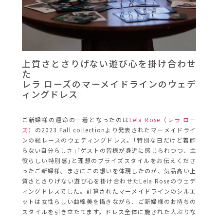
上質さとさりげない遊び心を掛け合わせ
た
レラ ローズのマーメイドラインのウェデ
ィングドレス
ご新婦様の運命の一着となったのは
Lela Rose（レラ ロー
ズ）
の2023 Fall collectionより発表されたマーメイドライ
ンの総レースのウェディングドレス。｢特別な日だけど着飾
らない自分らしさ｣｢ゲストの皆様が身近に感じられつつ、主
役らしい特別感｣と理想のブライズスタイルをお伝えくださ
ったご新婦様。まさにこの想いを体現したのが、気品高い上
質さとさりげない遊び心を掛け合わせたLela Roseのウェデ
ィングドレスでした。計算されたマーメイドラインのシルエ
ットは女性らしい曲線美を描きながら、ご新婦様のお持ちの
スタイルを引き立たてます。ドレス全体に施された大ぶりな