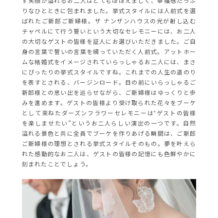
ず笑顔が溢れるお二人はとてもほほえましく、幸福感たっぷ
りなひとときに包まれました。挙式スタイルには人前式を選
ばれたご新郎ご新婦様。ザ ナンザンハウスの光が射し込む
チャペルにて行う誓いという大切なセレモニーには、お二人
の大切なゲストの皆様を証人にお選びいただきました。ご自
身の言葉で誓いの言葉を綴っていただく人前式。アットホー
ムな結婚式をイメージされていらっしゃるお二人には、まさ
にぴったりの挙式スタイルですね。これまでの人生の道のり
を表すとされる、バージンロード。目の前にいらっしゃるご
新郎様との思い出を巡らせながら、ご新婦様はゆっくりと歩
みを進めます。ゲストの皆様より受け取られた花々をブーケ
として束ねたダーズンフラワーセレモニーは‟ゲストの皆様
を楽しませたい”というお二人らしい演出の一つです。自然
溢れる景色と共に全員でブーケを作りあげる瞬間は、ご新郎
ご新婦様の理想とされる挙式スタイルそのもの。夢を叶えら
れた感動的なお二人は、ゲストの皆様の記憶にも色鮮やかに
刻まれたことでしょう。